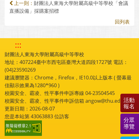
財團法人東海大學附屬高級中等學校「會議
上一則：
直播設備」採購案招標
回列表
:::
財團法人東海大學附屬高級中等學校
地址：407224臺中市西屯區臺灣大道四段1727號 電話：
(04)23590269
建議瀏覽器：Chrome，Firefox，IE10.0以上版本 ( 螢幕最
佳顯示效果為1280*960 )
校園安全、霸凌、性平事件申訴專線 04-23504545
活動
校園安全、霸凌、性平事件申訴信箱 angow@thu.edu.tw
報名
更新日期：2026-08-07
您是本站第
43063883
位訪客
分眾
導覽