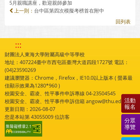
5月親職講座，歡迎親師參加
台中區第四次模擬考榜首在附中
上一則：
回列表
:::
財團法人東海大學附屬高級中等學校
地址：407224臺中市西屯區臺灣大道四段1727號 電話：
(04)23590269
建議瀏覽器：Chrome，Firefox，IE10.0以上版本 ( 螢幕最
佳顯示效果為1280*960 )
校園安全、霸凌、性平事件申訴專線 04-23504545
活動
校園安全、霸凌、性平事件申訴信箱 angow@thu.edu.tw
報名
更新日期：2026-08-07
您是本站第
43055009
位訪客
分眾
導覽