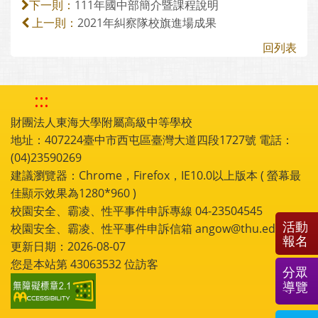
111年國中部簡介暨課程說明
下一則：
2021年糾察隊校旗進場成果
上一則：
回列表
:::
財團法人東海大學附屬高級中等學校
地址：407224臺中市西屯區臺灣大道四段1727號 電話：
(04)23590269
建議瀏覽器：Chrome，Firefox，IE10.0以上版本 ( 螢幕最
佳顯示效果為1280*960 )
校園安全、霸凌、性平事件申訴專線 04-23504545
活動
校園安全、霸凌、性平事件申訴信箱 angow@thu.edu.tw
報名
更新日期：2026-08-07
您是本站第
43063532
位訪客
分眾
導覽