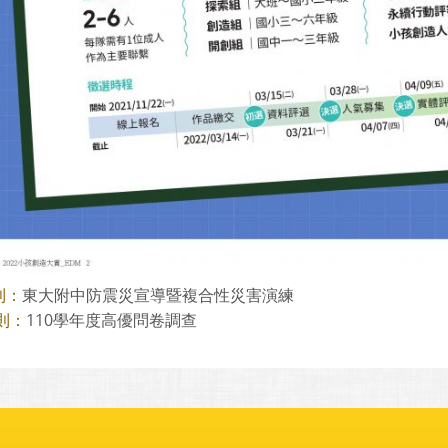
東大附中防震災宣導暨複合性災害演練
則：
110學年度高優問卷調查
則：