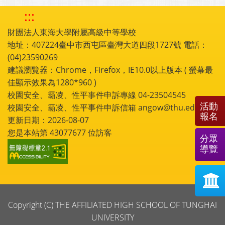
:::
財團法人東海大學附屬高級中等學校
地址：407224臺中市西屯區臺灣大道四段1727號 電話：
(04)23590269
建議瀏覽器：Chrome，Firefox，IE10.0以上版本 ( 螢幕最
佳顯示效果為1280*960 )
校園安全、霸凌、性平事件申訴專線 04-23504545
活動
校園安全、霸凌、性平事件申訴信箱 angow@thu.edu.tw
報名
更新日期：2026-08-07
您是本站第
43077677
位訪客
分眾
導覽
Copyright (C) THE AFFILIATED HIGH SCHOOL OF TUNGHAI
UNIVERSITY