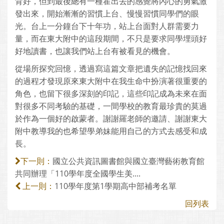
背好，但到最後總有一種霍出去的感覺將內心的勇氣激
發出來，開始漸漸的習慣上台、慢慢習慣同學們的眼
光。台上一分鐘台下十年功，站上台面對人群需要力
量，而在東大附中的這段期間，不只是要求同學埋頭好
好地讀書，也讓我們站上台有被看見的機會。
從場所探究回憶，透過寫這篇文章把遺失的記憶找回來
的過程才發現原來東大附中在我生命中扮演著很重要的
角色，也留下很多深刻的印記，這些印記成為未來在面
對很多不同考驗的基礎，一間學校的教育最珍貴的莫過
於作為一個好的啟蒙者。謝謝羅老師的邀請、謝謝東大
附中教導我的也希望學弟妹能用自己的方式去感受和成
長。
國立公共資訊圖書館與國立臺灣藝術教育館
下一則：
共同辦理「110學年度全國學生美....
110學年度第1學期高中部補考名單
上一則：
回列表