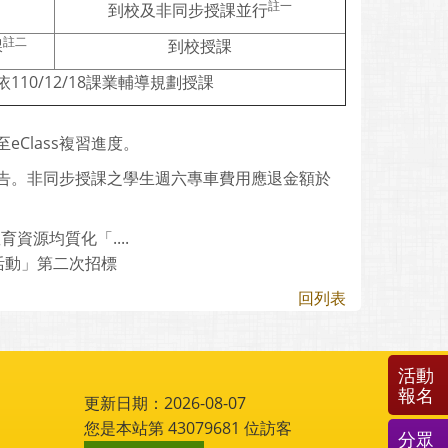
註一
到校及非同步授課並行
註二
課
到校授課
依110/12/18課業輔導規劃授課
lass複習進度。
公告。非同步授課之學生週六專車費用應退金額於
資源均質化「....
活動」第二次招標
回列表
活動
報名
更新日期：2026-08-07
您是本站第
43079681
位訪客
分眾