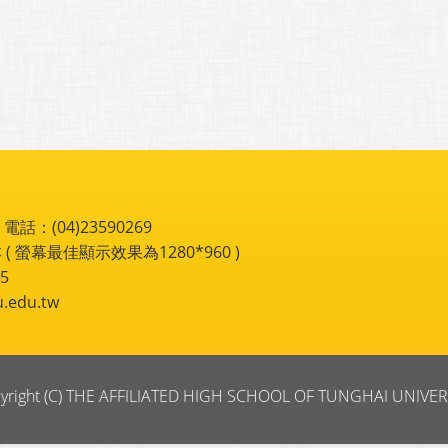
：(04)23590269
 ( 螢幕最佳顯示效果為1280*960 )
5
du.tw
yright (C) THE AFFILIATED HIGH SCHOOL OF TUNGHAI UNIVER