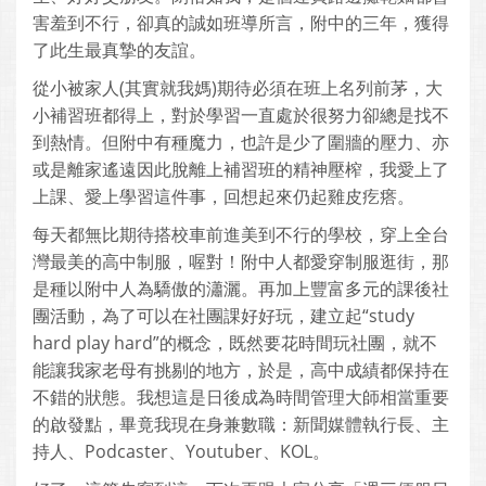
害羞到不行，卻真的誠如班導所言，附中的三年，獲得
了此生最真摯的友誼。
從小被家人(其實就我媽)期待必須在班上名列前茅，大
小補習班都得上，對於學習一直處於很努力卻總是找不
到熱情。但附中有種魔力，也許是少了圍牆的壓力、亦
或是離家遙遠因此脫離上補習班的精神壓榨，我愛上了
上課、愛上學習這件事，回想起來仍起雞皮疙瘩。
每天都無比期待搭校車前進美到不行的學校，穿上全台
灣最美的高中制服，喔對！附中人都愛穿制服逛街，那
是種以附中人為驕傲的瀟灑。再加上豐富多元的課後社
團活動，為了可以在社團課好好玩，建立起“study
hard play hard”的概念，既然要花時間玩社團，就不
能讓我家老母有挑剔的地方，於是，高中成績都保持在
不錯的狀態。我想這是日後成為時間管理大師相當重要
的啟發點，畢竟我現在身兼數職：新聞媒體執行長、主
持人、Podcaster、Youtuber、KOL。