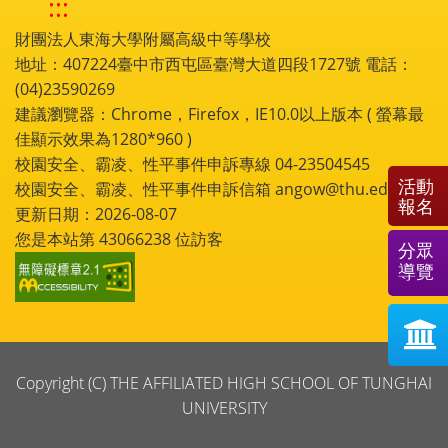
:::
財團法人東海大學附屬高級中等學校
地址：407224臺中市西屯區臺灣大道四段1727號 電話：
(04)23590269
建議瀏覽器：Chrome，Firefox，IE10.0以上版本 ( 螢幕最
佳顯示效果為1280*960 )
校園安全、霸凌、性平事件申訴專線 04-23504545
活動
校園安全、霸凌、性平事件申訴信箱 angow@thu.edu.tw
報名
更新日期：2026-08-07
您是本站第
43066238
位訪客
分眾
導覽
Copyright (C) THE AFFILIATED HIGH SCHOOL OF TUNGHAI
UNIVERSITY