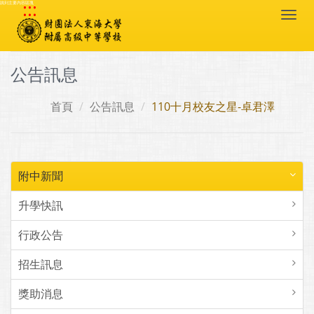
:::
跳到主要內容區塊
Togg
navi
公告訊息
首頁
公告訊息
110十月校友之星-卓君澤
附中新聞
升學快訊
行政公告
招生訊息
獎助消息