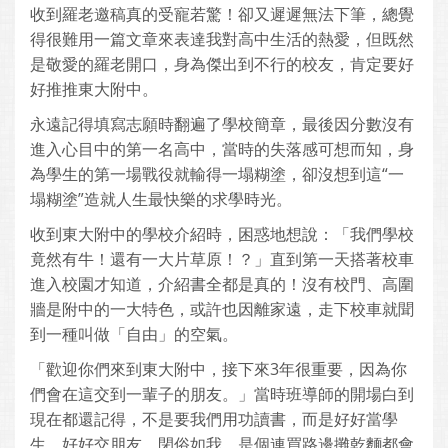
收到羅老邀稿真的受寵若驚！卻又遲遲無法下筆，總覺
得很難用一篇文章來表達我對高中生活的熱愛，但既然
是敬愛的羅老開口，身為傑出到不行的校友，肯定要好
好推推東大附中。
永遠記得填寫志願時翻遍了學校簡章，最後因分數沒有
進入心目中的第一名高中，當時的失落感可想而知，身
為學生的第一場戰役就輸得一塌糊塗，卻沒想到這“一
塌糊塗”造就人生最快樂的求學時光。
收到東大附中的學校介紹時，困惑地想說：「我們學校
竟然有牛！還有一大片草原！？」直到第一天搭著校車
進入校園才知道，介紹書全都是真的！沒有校門、高圍
牆是附中的一大特色，或許也因離家遠，走下校車就聞
到一種叫做「自由」的空氣。
「歡迎你們來到東大附中，接下來3年很重要，因為你
們會在這交到一輩子的朋友。」當時班導師的開場白到
現在都還記得，不是要我們用功讀書，而是好好當學
生、好好交朋友。閉俗如我，是個連買路邊攤乾麵都會