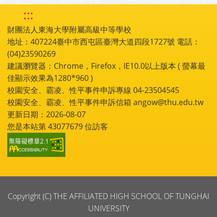
:::
財團法人東海大學附屬高級中等學校
地址：407224臺中市西屯區臺灣大道四段1727號 電話：
(04)23590269
建議瀏覽器：Chrome，Firefox，IE10.0以上版本 ( 螢幕最
佳顯示效果為1280*960 )
校園安全、霸凌、性平事件申訴專線 04-23504545
校園安全、霸凌、性平事件申訴信箱 angow@thu.edu.tw
更新日期：2026-08-07
您是本站第
43077679
位訪客
Copyright (C) THE AFFILIATED HIGH SCHOOL OF TUNGHAI
UNIVERSITY