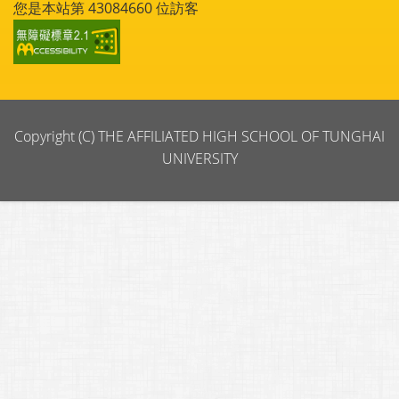
您是本站第
43084660
位訪客
Copyright (C) THE AFFILIATED HIGH SCHOOL OF TUNGHAI
UNIVERSITY