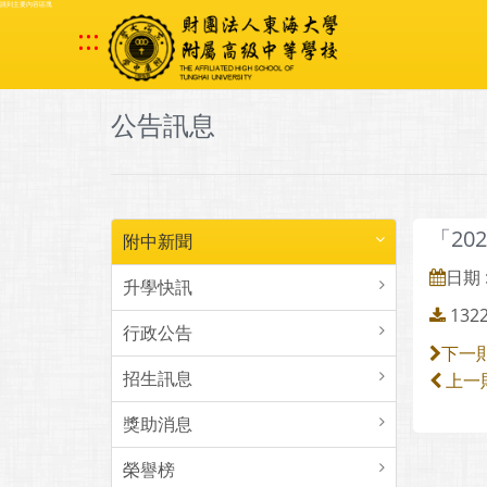
跳到主要內容區塊
:::
公告訊息
「2
附中新聞
日期 :
升學快訊
1322
行政公告
下一
招生訊息
上一
獎助消息
榮譽榜