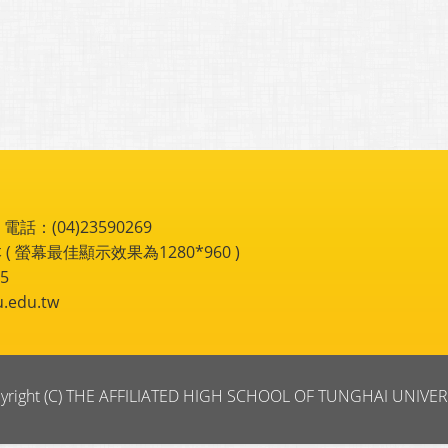
：(04)23590269
 ( 螢幕最佳顯示效果為1280*960 )
5
du.tw
yright (C) THE AFFILIATED HIGH SCHOOL OF TUNGHAI UNIVER