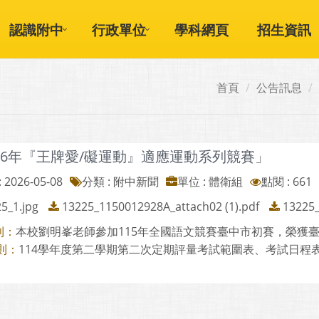
認識附中
行政單位
學科網頁
招生資訊
首頁
公告訊息
026年『王牌愛/礙運動』適應運動系列競賽」
 2026-05-08
分類 : 附中新聞
單位 : 體衛組
點閱 : 661
5_1.jpg
13225_1150012928A_attach02 (1).pdf
13225_
本校劉明峯老師參加115年全國語文競賽臺中市初賽，榮獲臺灣
則：
114學年度第二學期第二次定期評量考試範圍表、考試日程表暨
則：