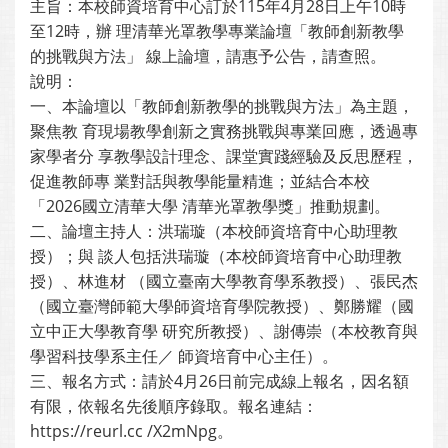
主旨：本校師資培育中心訂於115年4月28日上午10時
至12時，辦 理清華光罩教學專業論壇「教師創新教學
的挑戰與方法」 線上論壇，請惠予公告，請查照。
說明：
一、本論壇以「教師創新教學的挑戰與方法」為主題，
聚焦教 育現場教學創新之實務挑戰與專業回應，透過專
家學者分 享教學設計理念、課堂實踐經驗及反思歷程，
促進教師專 業對話與教學能量精進；並結合本校
「2026國立清華大學 清華光罩教學獎」推動規劃。
二、論壇主持人：洪瑞璇（本校師資培育中心助理教
授）；與 談人包括洪瑞璇（本校師資培育中心助理教
授）、林進材 （國立臺南大學教育學系教授）、張民杰
（國立臺灣師範大學師資培育學院教授）、鄭勝耀（國
立中正大學教育學 研究所教授）、謝傳崇（本校教育與
學習科技學系主任／ 師資培育中心主任）。
三、報名方式：請於4月26日前完成線上報名，因名額
有限，依報名先後順序錄取。報名連結：
https://reurl.cc /X2mNpg。