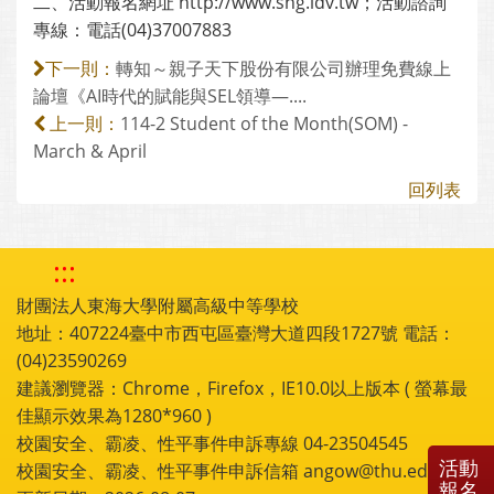
二、活動報名網址 http://www.sng.idv.tw；活動諮詢
專線：電話(04)37007883
轉知～親子天下股份有限公司辦理免費線上
下一則：
論壇《AI時代的賦能與SEL領導—....
114-2 Student of the Month(SOM) -
上一則：
March & April
回列表
:::
財團法人東海大學附屬高級中等學校
地址：407224臺中市西屯區臺灣大道四段1727號 電話：
(04)23590269
建議瀏覽器：Chrome，Firefox，IE10.0以上版本 ( 螢幕最
佳顯示效果為1280*960 )
校園安全、霸凌、性平事件申訴專線 04-23504545
活動
校園安全、霸凌、性平事件申訴信箱 angow@thu.edu.tw
報名