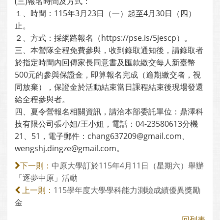
(三)報名時間及方式：
１、時間：115年3月23日（一）起至4月30日（四）
止。
２、方式：採網路報名（https://pse.is/5jescp）。
三、本營隊全程免費參與，收到錄取通知後，請錄取者
於指定時間內回傳家長同意書及匯款繳交每人新臺幣
500元的參與保證金，即算報名完成（逾期繳交者，視
同放棄），保證金於活動結束當日課程結束後現場發還
給全程參與者。
四、夏令營報名相關資訊，請洽本部委託單位：鼎澤科
技有限公司張小姐/王小姐，電話：04-23580613分機
21、51，電子郵件：chang637209@gmail.com、
wengshj.dingze@gmail.com。
中原大學訂於115年4月11日（星期六）舉辦
下一則：
「逐夢中原」活動
115學年度大學學科能力測驗成績優異獎勵
上一則：
金
回列表