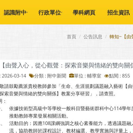
認識附中
行政單位
學科網頁
招生資訊
首頁
公告訊息
轉知~【由
~【由聲入心，從心觀聲：探索音樂與情緒的雙向關
 2026-03-14
分類 : 附中新聞
單位 : 輔導室
點閱 : 855
敬請鼓勵薦派貴校教師參加「生命、生涯規劃議題融入藝術【由
探索音樂與情緒的雙向關係】教案分享研習」，請查照。
明：
一、
依據技術型高級中等學校一般科目暨藝術群科中心114學年
推動教師專業發展相關活動。
二、
活動目的：因應108課綱強調之核心素養能力，透過議題融
流，協助教師於課程設計、教材編選、教學實施與評量上，