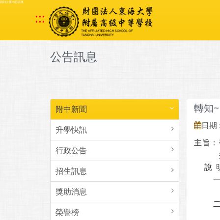
跳到主要內容區塊
:::
公告訊息
轉知
附中新聞
日期 :
升學快訊
主
旨：
行政公告
說
招生訊息
獎助消息
榮譽榜