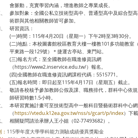
會脈動，充實學習內涵，增進教師之專業成長。
三、
參加對象：全國公私立技術型高中、普通型高中及綜合型高
術群與其他相關教師皆可參加。
四、
研習資訊：
(一)時間：115年4月20日（星期一）下午2時至3時30分。
(二)地點：本校圖書館校區教育大樓一樓教101多功能教室
平東路一段129號）＊捷運古亭站、東門站。
(三)報名方式：至全國教師在職進修資訊網
（https://www2.inservice.edu.tw/）報名。
(四)全國教師在職進修資訊網課程代碼：5515771。
(五)報名時間：即日起至115年4月17日（星期五）截止。
五、
敬請各校核予參加教師公假及課、職務排代，群科中心依規
師研習時數1.5小時。
六、
本研習實施計畫可至技術型高中一般科目暨藝術群科中心網
（
https://vtedu.k12ea.gov.tw/nss/s/gcart/p/index
）下
七、
相關疑問請洽承辦人王小姐（02-77493682）。
115學年度大學學科能力測驗成績優異獎勵金
則：