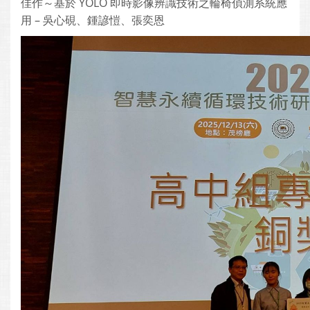
佳作～基於 YOLO 即時影像辨識技術之輪椅偵測系統應
用 – 吳心硯、鍾諺愷、張奕恩