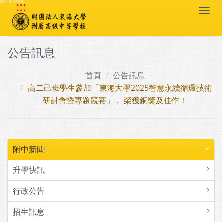
:::
跳到主要內容區塊
Togg
navi
公告訊息
首頁
公告訊息
高二己班學生參加「東海大學2025智慧永續循環技術
研討會暨專題競賽」， 榮獲銅獎及佳作！
附中新聞
升學快訊
行政公告
招生訊息