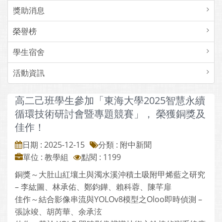
獎助消息
榮譽榜
學生宿舍
活動資訊
高二己班學生參加「東海大學2025智慧永續
循環技術研討會暨專題競賽」， 榮獲銅獎及
佳作！
日期 : 2025-12-15
分類 : 附中新聞
單位 : 教學組
點閱 : 1199
銅獎～大肚山紅壤土與濁水溪沖積土吸附甲烯藍之研究
– 李紘圖、林承佑、鄭鈞鏵、賴科蓉、陳芊扉
佳作～結合影像串流與YOLOv8模型之Oloo即時偵測 –
張詠竣、胡芮華、余承泫