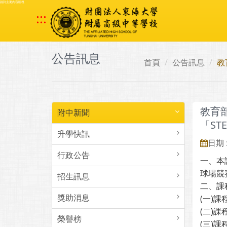
跳到主要內容區塊
:::
公告訊息
首頁
公告訊息
教
教育
附中新聞
「ST
升學快訊
日期 :
行政公告
一、本
球場競
招生訊息
二、課
獎助消息
(一)課
(二)
榮譽榜
(三)