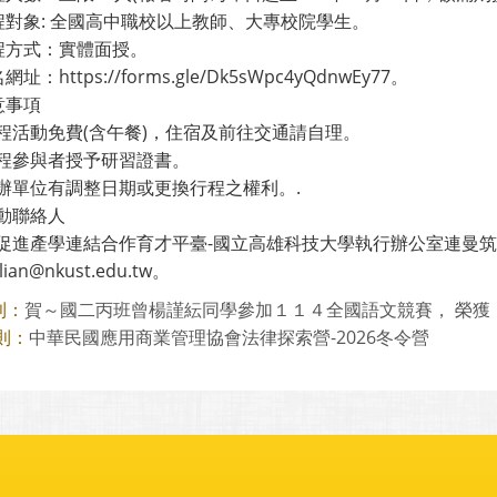
課程對象: 全國高中職校以上教師、大專校院學生。
課程方式：實體面授。
網址：https://forms.gle/Dk5sWpc4yQdnwEy77。
意事項
程活動免費(含午餐)，住宿及前往交通請自理。
程參與者授予研習證書。
辦單位有調整日期或更換行程之權利。.
動聯絡人
促進產學連結合作育才平臺-國立高雄科技大學執行辦公室連曼筑，電話
lian@nkust.edu.tw。
賀～國二丙班曾楊謹紜同學參加１１４全國語文競賽， 榮獲「萬
則：
中華民國應用商業管理協會法律探索營-2026冬令營
則：