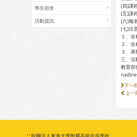
(四)
學生宿舍
(五)
活動資訊
(六)報名
(七)注
１、全
２、全
３、承
三、活
教育部
nadine
下一
上一
:::
財團法人東海大學附屬高級中等學校