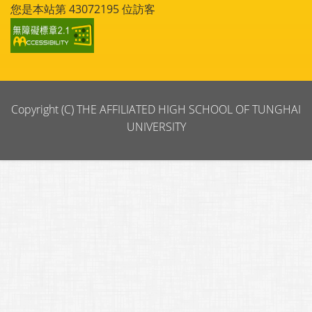
您是本站第
43072195
位訪客
Copyright (C) THE AFFILIATED HIGH SCHOOL OF TUNGHAI
UNIVERSITY