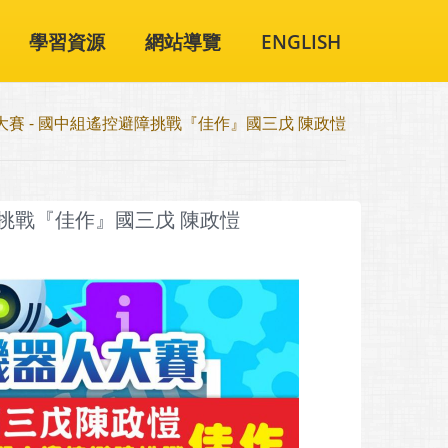
學習資源
網站導覽
ENGLISH
器人大賽 - 國中組遙控避障挑戰『佳作』國三戊 陳政愷
避障挑戰『佳作』國三戊 陳政愷