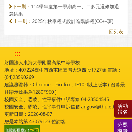
114學年度第一學期高一、二多元選修加退
下一則：
選結果
2025年秋季程式設計進階課程(CC++班)
上一則：
回列表
:::
財團法人東海大學附屬高級中等學校
地址：407224臺中市西屯區臺灣大道四段1727號 電話：
(04)23590269
建議瀏覽器：Chrome，Firefox，IE10.0以上版本 ( 螢幕最
佳顯示效果為1280*960 )
校園安全、霸凌、性平事件申訴專線 04-23504545
活動
校園安全、霸凌、性平事件申訴信箱 angow@thu.edu.tw
報名
更新日期：2026-08-07
您是本站第
43079123
位訪客
分眾
導覽