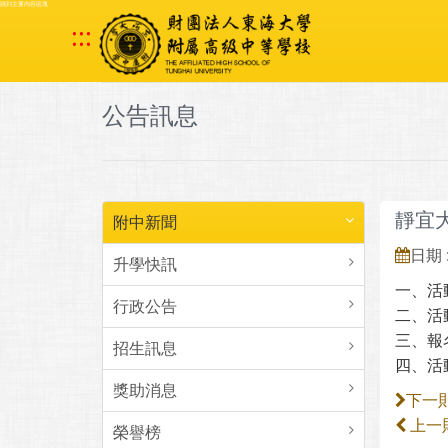
跳到主要內容區塊
:::
公告訊息
靜宜
附中新聞
日期 :
升學快訊
一、活動
行政公告
二、活
三、報名網
招生訊息
四、活動網
獎助消息
下一
上一
榮譽榜