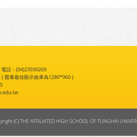
：(04)23590269
 ( 螢幕最佳顯示效果為1280*960 )
5
du.tw
yright (C) THE AFFILIATED HIGH SCHOOL OF TUNGHAI UNIVER