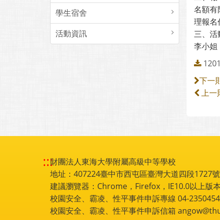
名額有
學生宿舍
理報名
活動資訊
三、活動
李小姐（
120
下一
上一
:::
財團法人東海大學附屬高級中等學校
地址：407224臺中市西屯區臺灣大道四段1727號 電話
建議瀏覽器：Chrome，Firefox，IE10.0以上版本
校園安全、霸凌、性平事件申訴專線 04-2350454
校園安全、霸凌、性平事件申訴信箱 angow@thu.e