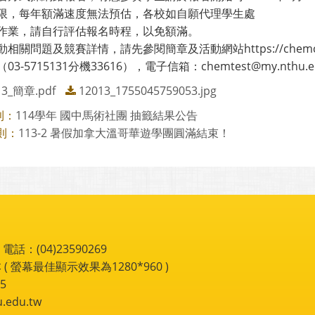
限，每年額滿速度無法預估，各校如自願代理學生處
作業，請自行評估報名時程，以免額滿。
相關問題及競賽詳情，請先參閱簡章及活動網站https://chemconte
03-5715131分機33616），電子信箱：chemtest@my.nthu.e
13_簡章.pdf
12013_1755045759053.jpg
114學年 國中馬術社團 抽籤結果公告
則：
113-2 暑假加拿大溫哥華遊學團圓滿結束！
則：
：(04)23590269
 ( 螢幕最佳顯示效果為1280*960 )
5
du.tw