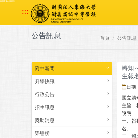
跳到主要內容區塊
:::
公告訊息
首頁
公告訊息
轉知
附中新聞
生報
升學快訊
日期 :
行政公告
國立清
主旨：
招生訊息
說明：
獎助消息
一、旨
名。
榮譽榜
二、報