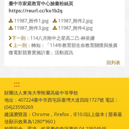
臺中市家庭教育中心臉書粉絲頁
https://reurl.cc/ko1b2q
11987_附件1.jpg
11987_附件2.jpg
11987_附件3.jpg
11987_附件4.jpg
114八月附中之星高二己-林依娜
下一則：
轉知：「114年教育部生命教育關懷與推廣
上一則：
微電影競賽實施計畫」活動資訊
回列表
:::
財團法人東海大學附屬高級中等學校
地址：407224臺中市西屯區臺灣大道四段1727號 電話：
(04)23590269
建議瀏覽器：Chrome，Firefox，IE10.0以上版本 ( 螢幕最
佳顯示效果為1280*960 )
校園安全、霸凌、性平事件申訴專線 04-23504545