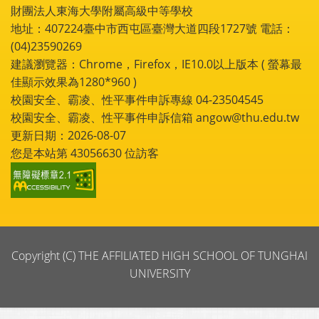
財團法人東海大學附屬高級中等學校
地址：407224臺中市西屯區臺灣大道四段1727號 電話：
(04)23590269
建議瀏覽器：Chrome，Firefox，IE10.0以上版本 ( 螢幕最
佳顯示效果為1280*960 )
校園安全、霸凌、性平事件申訴專線 04-23504545
校園安全、霸凌、性平事件申訴信箱 angow@thu.edu.tw
更新日期：2026-08-07
您是本站第
43056630
位訪客
Copyright (C) THE AFFILIATED HIGH SCHOOL OF TUNGHAI
UNIVERSITY