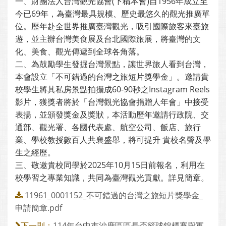
一、財團法人台灣觀光協會(下稱本會)自1956年成立至
今已69年，為臺灣最具規模、歷史最悠久的觀光推廣單
位。歷年赴全世界推廣臺灣觀光，吸引國際旅客來臺旅
遊，並主辦台灣美食展及台北國際旅展，將臺灣的文
化、美食、觀光傳遞到全球各角落。
二、為鼓勵學生發掘台灣景點，讓世界旅人看到台灣，
本會設立「不可錯過的台灣之旅短片獎學金」。邀請貴
校學生將其私房景點拍攝成60-90秒之Instagram Reels
影片，獲獎者將於「台灣觀光協會捐贈人年會」中接受
表揚，並頒發獎金及獎狀，本活動歷年邀請行政院、交
通部、觀光署、各國代表處、航空公司、飯店、旅行
業、學校教授數百人共襄盛舉，將可提升 貴校名聲及學
生之經歷。
三、敬邀貴校同學於2025年10月15日前報名，利用在
校學習之專業知識，共同為臺灣觀光貢獻。詳見簡章。
11961_0001152_不可錯過的台灣之旅短片獎學金_
申請簡章.pdf
114年台中市沙鹿區區長盃籃球錦標賽殿軍
下一則：