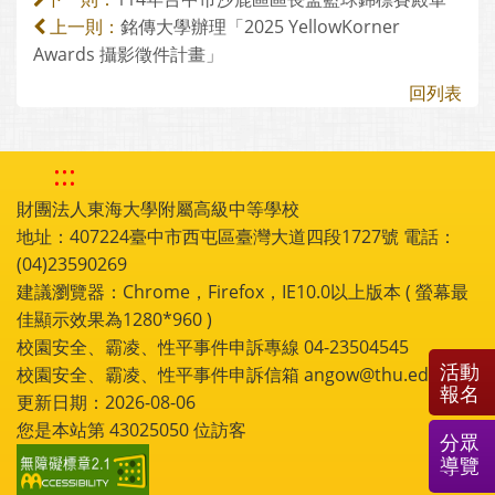
銘傳大學辦理「2025 YellowKorner
上一則：
Awards 攝影徵件計畫」
回列表
:::
財團法人東海大學附屬高級中等學校
地址：407224臺中市西屯區臺灣大道四段1727號 電話：
(04)23590269
建議瀏覽器：Chrome，Firefox，IE10.0以上版本 ( 螢幕最
佳顯示效果為1280*960 )
校園安全、霸凌、性平事件申訴專線 04-23504545
活動
校園安全、霸凌、性平事件申訴信箱 angow@thu.edu.tw
報名
更新日期：2026-08-06
您是本站第
43025050
位訪客
分眾
導覽