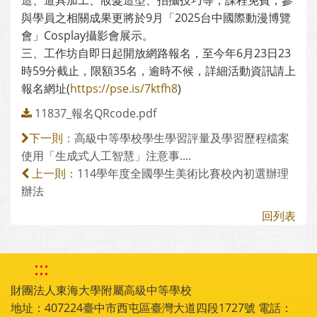
造、道具加工、妝髮造型、拍攝技巧等，課程免費，參
與學員之相關成果更將於9月「2025台中國際動漫博覽
會」Cosplay攝影會展示。
三、工作坊自即日起開放網路報名，至今年6月23日23
時59分截止，限額35名，逾時不候，詳細活動資訊請上
報名網址(
https://pse.is/7ktfh8
)
11837_報名QRcode.pdf
高級中等學校學生學習評量及學習歷程檔案
下一則：
使用「生成式人工智慧」注意事....
114學年度全國學生美術比賽校內初選辦理
上一則：
辦法
回列表
:::
財團法人東海大學附屬高級中等學校
地址：407224臺中市西屯區臺灣大道四段1727號 電話：