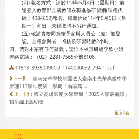
(四) 報名方式：請於114年5月4日（星期日）前，
逕登入教育部全國教師在職進修研習網(課程代
碼：4984652)報名。錄取信於114年5月5日（星
期一）寄出，未錄取將不另行通知。
(五) 敬請貴校同意核予參與人員公（差）假登
記。全程參與者，將核發研習時數2小時。
四、倘對本案有任何疑義，請洽本校實研組李欣小姐，
聯絡電話：（02）2281-7565分機8108。
11518_393500900U_1140000032_794-1.pdf
臺南光華學校財團法人臺南市光華高級中學
下一則：
辦理113學年度第二學期「南區高....
國立高雄師範大學舉辦「2025入學最前線」
上一則：
招生線上說明會
回列表
:::