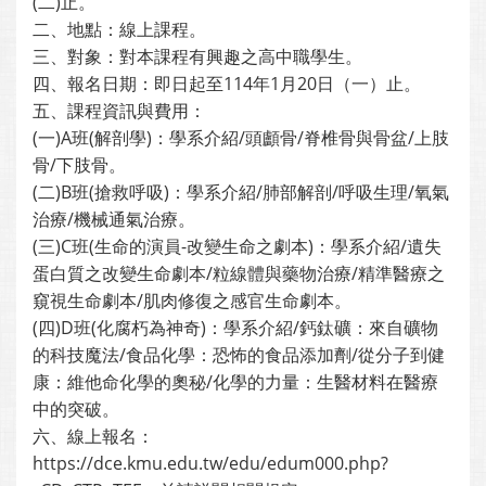
(二)止。
二、地點：線上課程。
三、對象：對本課程有興趣之高中職學生。
四、報名日期：即日起至114年1月20日（一）止。
五、課程資訊與費用：
(一)A班(解剖學)：學系介紹/頭顱骨/脊椎骨與骨盆/上肢
骨/下肢骨。
(二)B班(搶救呼吸)：學系介紹/肺部解剖/呼吸生理/氧氣
治療/機械通氣治療。
(三)C班(生命的演員-改變生命之劇本)：學系介紹/遺失
蛋白質之改變生命劇本/粒線體與藥物治療/精準醫療之
窺視生命劇本/肌肉修復之感官生命劇本。
(四)D班(化腐朽為神奇)：學系介紹/鈣鈦礦：來自礦物
的科技魔法/食品化學：恐怖的食品添加劑/從分子到健
康：維他命化學的奧秘/化學的力量：生醫材料在醫療
中的突破。
六、線上報名：
https://dce.kmu.edu.tw/edu/edum000.php?