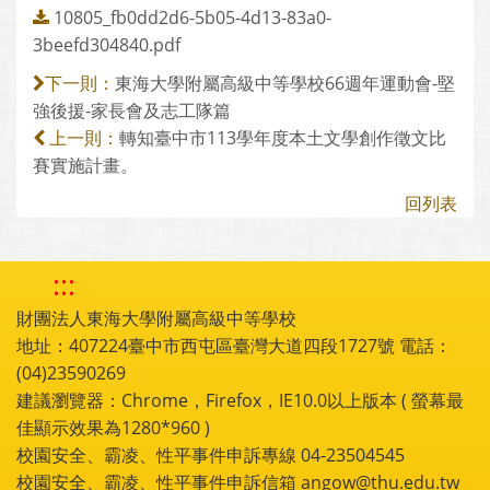
10805_fb0dd2d6-5b05-4d13-83a0-
3beefd304840.pdf
東海大學附屬高級中等學校66週年運動會-堅
下一則：
強後援-家長會及志工隊篇
轉知臺中市113學年度本土文學創作徵文比
上一則：
賽實施計畫。
回列表
:::
財團法人東海大學附屬高級中等學校
地址：407224臺中市西屯區臺灣大道四段1727號 電話：
(04)23590269
建議瀏覽器：Chrome，Firefox，IE10.0以上版本 ( 螢幕最
佳顯示效果為1280*960 )
校園安全、霸凌、性平事件申訴專線 04-23504545
校園安全、霸凌、性平事件申訴信箱 angow@thu.edu.tw