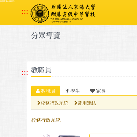
跳到主要內容區塊
:::
分眾導覽
教職員
:::
教職員
學生
家長
校務行政系統
常用連結
校務行政系統