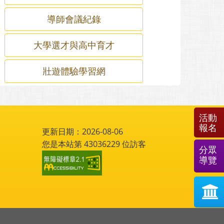
導師會議紀錄
大學選才與高中育才
壯遊體驗學習網
活動
報名
更新日期：2026-08-06
您是本站第
43036229
位訪客
分眾
導覽