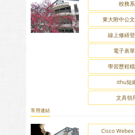
校務
東大附中公
線上修繕
電子表
學習歷程
ithu
文具領
常用連結
Cisco Webex