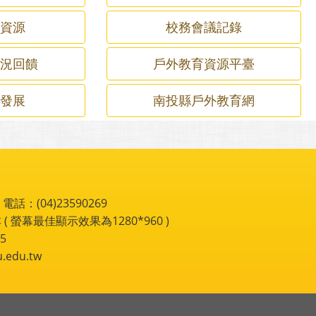
習資源
校務會議記錄
狀況回饋
戶外教育資源平臺
業發展
南投縣戶外教育網
：(04)23590269
 ( 螢幕最佳顯示效果為1280*960 )
5
du.tw