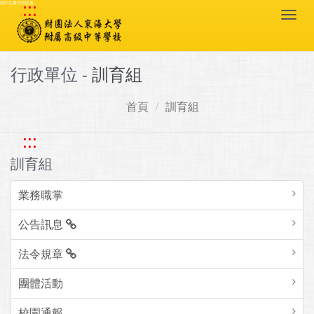
:::
跳到主要內容區塊
Togg
navi
行政單位 -
訓育組
首頁
訓育組
:::
訓育組
業務職掌
公告訊息
法令規章
團體活動
校園通報