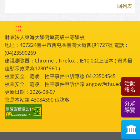
回列表
:::
財團法人東海大學附屬高級中等學校
地址：407224臺中市西屯區臺灣大道四段1727號 電話：
(04)23590269
建議瀏覽器：Chrome，Firefox，IE10.0以上版本 ( 螢幕最
佳顯示效果為1280*960 )
校園安全、霸凌、性平事件申訴專線 04-23504545
活動
校園安全、霸凌、性平事件申訴信箱 angow@thu.edu.tw
報名
更新日期：2026-08-07
您是本站第
43084390
位訪客
分眾
導覽