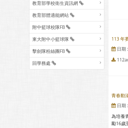
教育部學校衛生資訊網
教育部體適能網站
附中籃球校隊FB
113 
東大附中小籃球隊
日期 : 
擊劍隊粉絲團FB
112a
回學務處
青春動
日期 : 
為培養
勵16