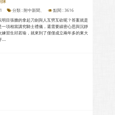
劍隊
1
分類 : 附中新聞、
點閱 : 3616
以明目張膽的拿起刀劍與人互劈互砍呢？答案就是
是一項相當講究騎士禮儀，還需要縝密心思與沉靜
次練習生邱若瑜，就來到了僅僅成立兩年多的東大
..