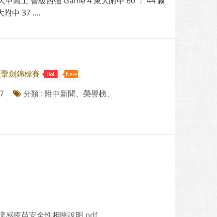
 大甲高工 晉級四強 Game 4 東大附中 60 ： 44 霧
中 37 ....
盃擊劍錦標賽
7
分類 : 附中新聞、榮譽榜、
流感疫苗安全性相關說明.pdf