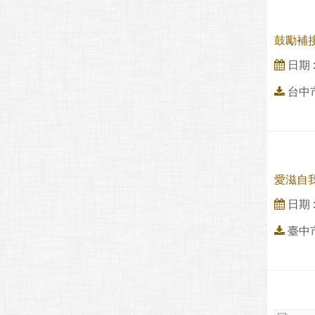
鼓勵補
日期 : 
台中
愛滋自
日期 : 
臺中