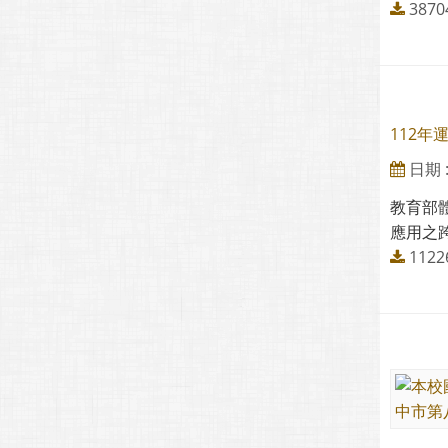
3870
112
日期 : 
教育部
應用之跨
1122