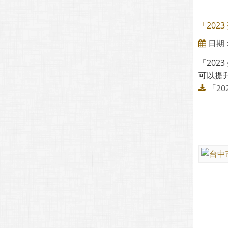
「202
日期 : 
「20
可以提
「2