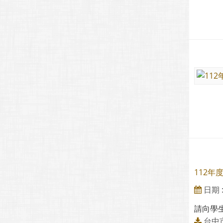
112
日期 : 
請向學
台中