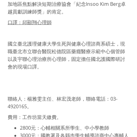
加地區焦點解決短期治療協會「紀念Insoo Kim Berg卓
越貢獻訓練師獎」的肯定。
口譯：邱顯翔心理師
國立臺北護理健康大學生死與健康心理諮商系碩士，現
職臺北市立聯合醫院松德院區藥癮醫療示範中心個管師
以及宇聯心理治療所心理師，固定擔任國北護國際研討
會的現場口譯。
聯絡人：楊雅雯主任、林宏茂老師，聯絡電話：03-
4920165。
費用：工作坊當天繳費。
2800元：心輔相關系所學生、中小學教師
3000元：國教署及各縣巿學生輔導諮商中心專輔人