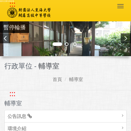
:::
跳到主要內容區塊
Togg
navi
暫停輪播
行政單位 -
輔導室
首頁
輔導室
:::
輔導室
公告訊息
環境介紹