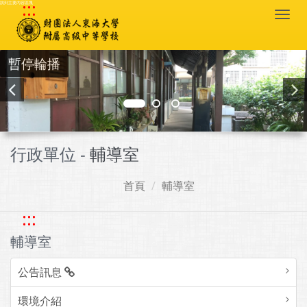
:::
跳到主要內容區塊
Togg
navi
暫停輪播
行政單位 -
輔導室
首頁
輔導室
:::
輔導室
公告訊息
環境介紹