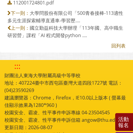
112001724801.pdf
大學問股份有限公司「500青春接棒-113適性
下一則：
多元生涯探索輔導直通車-學習歷....
國立勤益科技大學辦理「113年國、高中職生
上一則：
研習營」課程「AI 程式開發python ....
回列表
:::
財團法人東海大學附屬高級中等學校
地址：407224臺中市西屯區臺灣大道四段1727號 電話：
(04)23590269
建議瀏覽器：Chrome，Firefox，IE10.0以上版本 ( 螢幕最
佳顯示效果為1280*960 )
校園安全、霸凌、性平事件申訴專線 04-23504545
活動
校園安全、霸凌、性平事件申訴信箱 angow@thu.edu.tw
報名
更新日期：2026-08-07