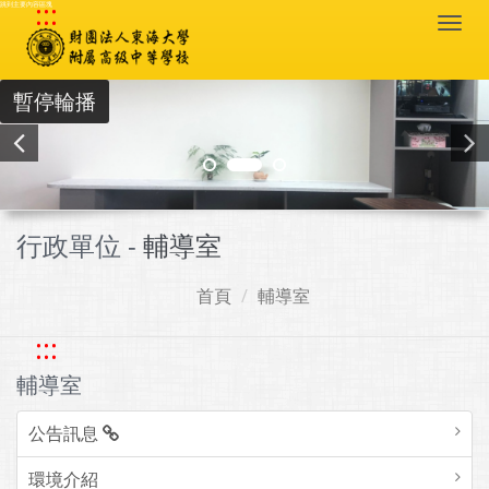
:::
跳到主要內容區塊
Togg
navi
暫停輪播
行政單位 -
輔導室
首頁
輔導室
:::
輔導室
公告訊息
環境介紹