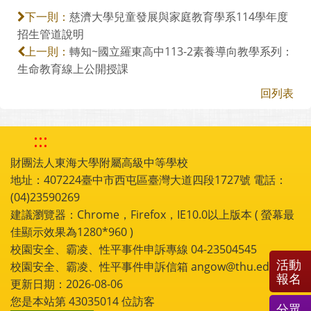
慈濟大學兒童發展與家庭教育學系114學年度
下一則：
招生管道說明
轉知~國立羅東高中113-2素養導向教學系列：
上一則：
生命教育線上公開授課
回列表
:::
財團法人東海大學附屬高級中等學校
地址：407224臺中市西屯區臺灣大道四段1727號 電話：
(04)23590269
建議瀏覽器：Chrome，Firefox，IE10.0以上版本 ( 螢幕最
佳顯示效果為1280*960 )
校園安全、霸凌、性平事件申訴專線 04-23504545
活動
校園安全、霸凌、性平事件申訴信箱 angow@thu.edu.tw
報名
更新日期：2026-08-06
您是本站第
43035014
位訪客
分眾