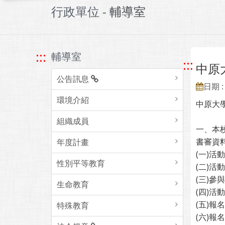
行政單位 -
輔導室
:::
輔導室
:::
中原
公告訊息
日期 : 
環境介紹
中原大學
組織成員
一、本
書審資
年度計畫
(一)活
性別平等教育
(二)活
(三)參
生命教育
(四)活
(五)報名網
特殊教育
(六)報