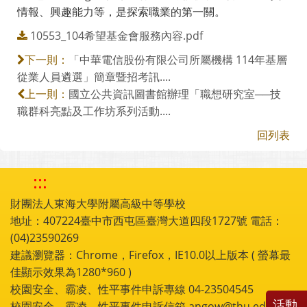
情報、興趣能力等，是探索職業的第一關。
10553_104希望基金會服務內容.pdf
「中華電信股份有限公司所屬機構 114年基層
下一則：
從業人員遴選」簡章暨招考訊....
國立公共資訊圖書館辦理「職想研究室──技
上一則：
職群科亮點及工作坊系列活動....
回列表
:::
財團法人東海大學附屬高級中等學校
地址：407224臺中市西屯區臺灣大道四段1727號 電話：
(04)23590269
建議瀏覽器：Chrome，Firefox，IE10.0以上版本 ( 螢幕最
佳顯示效果為1280*960 )
校園安全、霸凌、性平事件申訴專線 04-23504545
活動
校園安全、霸凌、性平事件申訴信箱 angow@thu.edu.tw