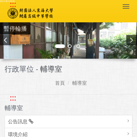
:::
跳到主要內容區塊
Togg
navi
暫停輪播
行政單位 -
輔導室
首頁
輔導室
:::
輔導室
公告訊息
環境介紹