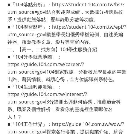
■「104落點分析」：https://student.104.com.tw/hs/?
utm_source=govl結合興趣與成績，大數據分析落點校
系！提供動態落點、歷年錄取分數等功能。
■「104學習歷程」：https://student.104.com.tw/epf/?
utm_source=govl彙整學長姐優秀學檔範例、自述美編
神器、撰寫教學文章、影片等豐富內容。
二、【高一、二找方向】104學生服務介紹
■「104升學就業地圖」：
https://guide.104.com.tw/career/?
utm_source=govl104獨家數據，分析校系學長姐的畢業
出路、薪資情報、就讀心得，全方位認識科系特色。
■「104生涯興趣測驗」：
https://guide.104.com.tw/interest/?
utm_source=govl3分鐘測出興趣何倫碼，推薦適合科
系、職業及個性解析，看看你的靈魂裡住著哪位名
人！？
■「104工作世界」：https://guide.104.com.tw/wow/?
utm_source=govl探索各行各業，提供職業介紹、薪資