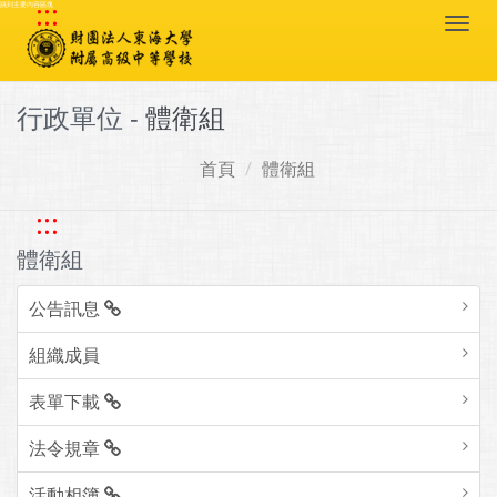
:::
跳到主要內容區塊
Togg
navi
行政單位 -
體衛組
首頁
體衛組
:::
體衛組
公告訊息
組織成員
表單下載
法令規章
活動相簿