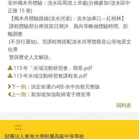
室外獨木舟體驗：淡水區馬偕上岸處(分梯參加/淡水區中
正路 15 巷)
【獨木舟體驗路線(淡水河道)：淡水油車口⇔紅樹林】
課程體驗部分將視當日潮汐、風向等略做體驗時間、距
離調整
(不另行通知)。另課程將搭配淡水河導覽觀音山等地景文
化導
覽與歷史人文解說。
113 年「水域活動研習會」簡章.pdf
113 年水域活動研習會課程表.pdf
決定命運の4招-水中自救完整版
下一則：
新加坡加強取締電子煙宣導
上一則：
回列表
:::
財團法人東海大學附屬高級中等學校