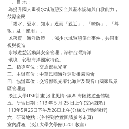
一、目 地：
為提升國人重視水域遊憩安全與基本認知與自救能力，
鼓勵全民
「親水、愛水、知水」逕而「親近」、「瞭解」、「尊
敬」及「運用」，
以落實「海洋政策」，減少水域遊憩傷亡事件，共同重
視與促進
水域遊憩活動與安全管理，深耕台灣海洋
環境，彰顯海洋國家特色。
二、指導單位：交通部觀光署
三、主辦單位：中華民國海洋運動推廣協會
四、協辦單位：交通部觀光署北海岸及觀音山國家風景
區管理處
淡江大學USR計畫 淡北風情e線牽 海陸旅遊全體驗
五、研習日期：113 年 5 月 25 日上午(室內課程)
113年5月25日下午及26日上午(分梯次/體驗課程)
六、研習地點：(各報到位置圖請參考末頁)
室內課程：淡江大學文學館(L201 教室)