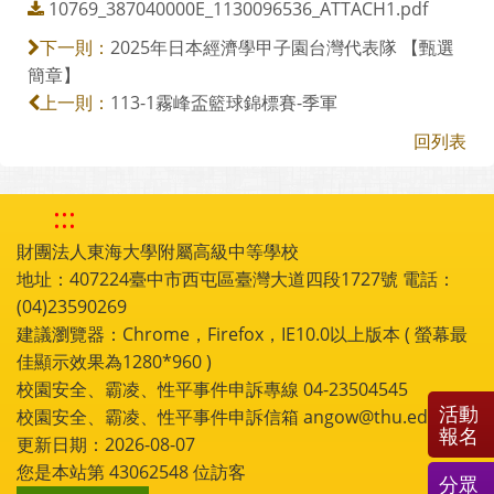
10769_387040000E_1130096536_ATTACH1.pdf
2025年日本經濟學甲子園台灣代表隊 【甄選
下一則：
簡章】
113-1霧峰盃籃球錦標賽-季軍
上一則：
回列表
:::
財團法人東海大學附屬高級中等學校
地址：407224臺中市西屯區臺灣大道四段1727號 電話：
(04)23590269
建議瀏覽器：Chrome，Firefox，IE10.0以上版本 ( 螢幕最
佳顯示效果為1280*960 )
校園安全、霸凌、性平事件申訴專線 04-23504545
活動
校園安全、霸凌、性平事件申訴信箱 angow@thu.edu.tw
報名
更新日期：2026-08-07
您是本站第
43062548
位訪客
分眾