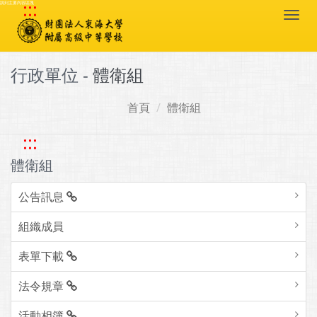
:::
跳到主要內容區塊
Togg
navi
行政單位 -
體衛組
首頁
體衛組
:::
體衛組
公告訊息
組織成員
表單下載
法令規章
活動相簿