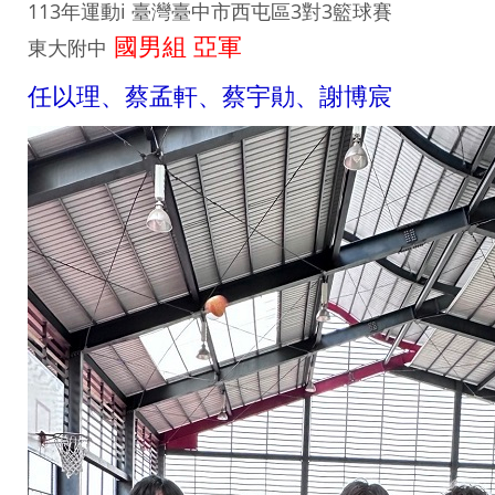
113年運動i 臺灣臺中市西屯區3對3籃球賽
國男組 亞軍
東大附中
任以理、蔡孟軒、蔡宇勛、謝博宸