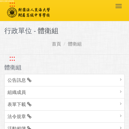
:::
跳到主要內容區塊
Togg
navi
行政單位 -
體衛組
首頁
體衛組
:::
體衛組
公告訊息
組織成員
表單下載
法令規章
活動相簿