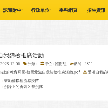
認識附中
行政單位
學科網頁
招生資訊
自我篩檢推廣活動
2023-12-06
分類 :
單位 : 體衛組
點閱 : 2811
市政府教育局函-校園愛滋自我篩檢推廣活動.pdf
愛滋自我篩
鼓勵補接種流感疫苗
則：
劍鋒上的勇氣 X 擊劍隊
則：