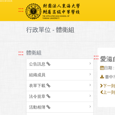
跳到主要內容區塊
:::
行政單位 -
體衛組
:::
體衛組
:::
愛滋
公告訊息
日期 : 
組織成員
臺中
表單下載
下一
上一
法令規章
活動相簿