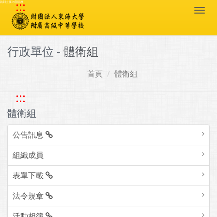
:::
跳到主要內容區塊
Togg
navi
行政單位 -
體衛組
首頁
體衛組
:::
體衛組
公告訊息
組織成員
表單下載
法令規章
活動相簿