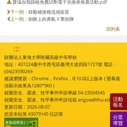
愛滋自我篩檢免費試劑電子兌換券推廣活動.pdf
鼓勵補接種流感疫苗
下一則：
劍鋒上的勇氣 X 擊劍隊
上一則：
回列表
:::
財團法人東海大學附屬高級中等學校
地址：407224臺中市西屯區臺灣大道四段1727號 電話：
(04)23590269
建議瀏覽器：Chrome，Firefox，IE10.0以上版本 ( 螢幕最
佳顯示效果為1280*960 )
校園安全、霸凌、性平事件申訴專線 04-23504545
活動
校園安全、霸凌、性平事件申訴信箱 angow@thu.edu.tw
報名
更新日期：2026-08-07
您是本站第
43079145
位訪客
分眾
導覽