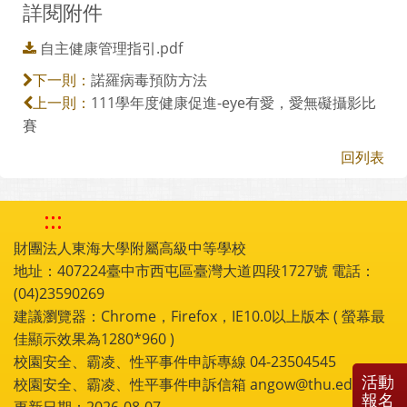
詳閱附件
自主健康管理指引.pdf
諾羅病毒預防方法
下一則：
111學年度健康促進-eye有愛，愛無礙攝影比
上一則：
賽
回列表
:::
財團法人東海大學附屬高級中等學校
地址：407224臺中市西屯區臺灣大道四段1727號 電話：
(04)23590269
建議瀏覽器：Chrome，Firefox，IE10.0以上版本 ( 螢幕最
佳顯示效果為1280*960 )
校園安全、霸凌、性平事件申訴專線 04-23504545
活動
校園安全、霸凌、性平事件申訴信箱 angow@thu.edu.tw
報名