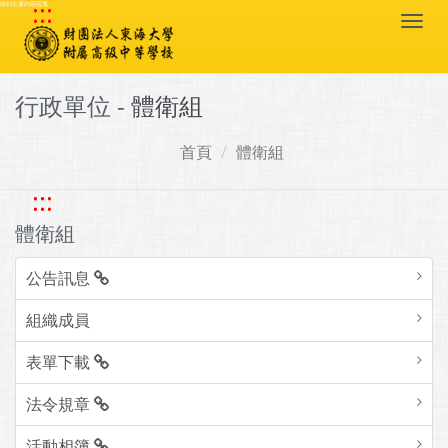
:::
跳到主要內容區塊
Togg
navi
行政單位 -
體衛組
首頁
體衛組
:::
體衛組
公告訊息
組織成員
表單下載
法令規章
活動相簿