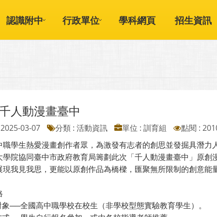
認識附中
行政單位
學科網頁
招生資訊
25千人動漫畫臺中
2025-03-07
分類 : 活動資訊
單位 : 訓育組
點閱 : 201
中職學生熱愛漫畫創作者眾，為激發有志者的創思並發掘具潛力
大學院協同臺中市政府教育局籌劃此次「千人動漫畫臺中」原創
展現我見我思，更能以原創作品為橋樑，匯聚無所限制的創意能
格
賽對象──全國高中職學校在校生（非學校型態實驗教育學生）。