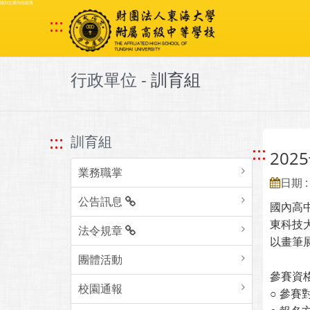
跳到主要內容區塊
:::
行政單位 -
訓育組
:::
訓育組
:::
20
業務職掌
日期 : 
公告訊息
國內高
東科技
法令規章
以畫筆
團體活動
參賽資
校園通報
○ 參