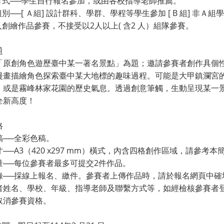
名方式──學生自行報名參加，或由各校指導老師推薦。
組別──[ Ａ組] 設計群科、學群、學程等學生參加 [ B 組] 非Ａ組
人創繪作品參賽，不接受以2人以上( 含2 人）組隊參賽。
題
「原創角色遊歷臺中某一著名景點」為題；邀請參賽者創作具個
漫畫描繪角色探索臺中某大地標的趣味過程。可能是大甲鎮瀾宮
，或是霧峰林家花園的歷史氣息。透過創意筆觸，生動呈現某一
全新高度！
格
稿──全彩色稿。
──A3（420 x297 mm）橫式，內含四格創作區域，請參考
量──每位參賽者最多可提交2件作品。
錄──採線上報名、繳件。參賽者上傳作品時，請於報名網頁中確填
者姓名、學校、年級、指導老師及聯繫方式等，如經檢核參賽者
取消參賽資格。