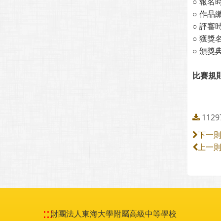
○ 報名
○ 作品
○ 評審
○ 獲獎
○ 頒獎
比賽規
112
下一
上一
:::
財團法人東海大學附屬高級中等學校