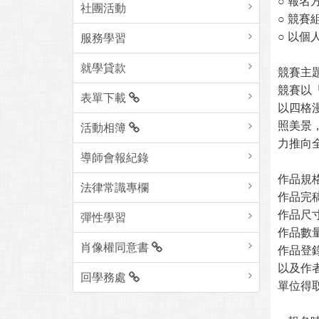
○ 報
社團活動
○ 競賽
○ 以個
服務學習
就學貸款
競賽主
競賽以
表單下載
以四格
照美景
活動相簿
力推向
導師會報紀錄
作品規
法律常識專欄
作品完
作品尺寸
彈性學習
作品數
肖像權同意書
作品登
以及作
回學務處
單位得