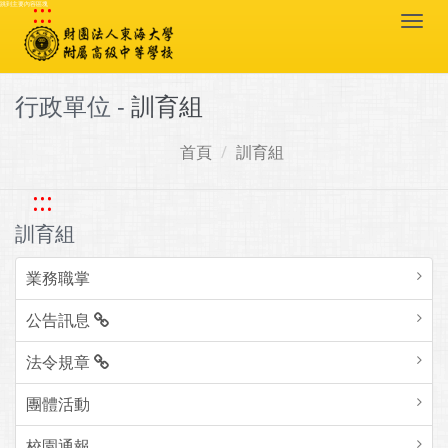
:::
跳到主要內容區塊
Togg
navi
行政單位 -
訓育組
首頁
訓育組
:::
訓育組
業務職掌
公告訊息
法令規章
團體活動
校園通報