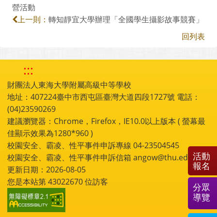
營活動
轉知靜宜大學辦理「全國學生攝影故事競賽」
上一則：
回列表
:::
財團法人東海大學附屬高級中等學校
地址：407224臺中市西屯區臺灣大道四段1727號 電話：
(04)23590269
建議瀏覽器：Chrome，Firefox，IE10.0以上版本 ( 螢幕最
佳顯示效果為1280*960 )
校園安全、霸凌、性平事件申訴專線 04-23504545
活動
校園安全、霸凌、性平事件申訴信箱 angow@thu.edu.tw
報名
更新日期：2026-08-05
您是本站第
43022670
位訪客
分眾
導覽