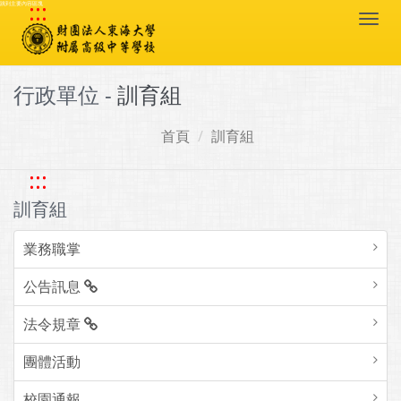
:::
跳到主要內容區塊
Togg
navi
行政單位 -
訓育組
首頁
訓育組
:::
訓育組
業務職掌
公告訊息
法令規章
團體活動
校園通報