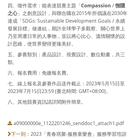
四、徵件需求：能表達競賽主題「
Compassion
/
惻隱
之心
」之創意設計，與聯合國在2015年所倡議在2030年
達成「SDGs: Sustainable Development Goals / 永續
發展目標」做連結，期許全球學子多觀察、關心世界上
乃至周遭日常的人事物，並以將心比心、溫情關懷的設
計思維，使世界變得更臻美好。
五、參賽類別：產品設計、視覺設計、數位動畫，共三
類。
六、報名費用：免繳報名費。
七、線上報名及參賽作品送件截止：2023年5月15日至
2023年7月15日23:59 (臺北時間: GMT+08:00)。
八、其他競賽資訊請詳閱附件簡章。
a09000000e_1122201246_senddoc1_attach1.pdf
2023「青春琪聚-服務童樂會」服務學習培訓
下一則：