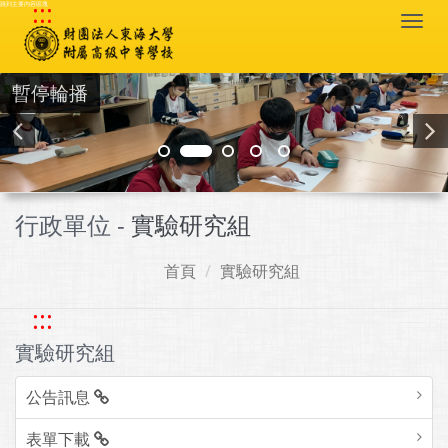
:::
跳到主要內容區塊
Togg
navi
暫停輪播
行政單位 -
實驗研究組
首頁
實驗研究組
:::
實驗研究組
公告訊息
表單下載