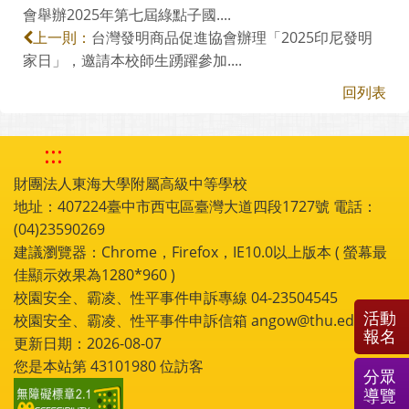
會舉辦2025年第七屆綠點子國....
台灣發明商品促進協會辦理「2025印尼發明
上一則：
家日」，邀請本校師生踴躍參加....
回列表
:::
財團法人東海大學附屬高級中等學校
地址：407224臺中市西屯區臺灣大道四段1727號 電話：
(04)23590269
建議瀏覽器：Chrome，Firefox，IE10.0以上版本 ( 螢幕最
佳顯示效果為1280*960 )
校園安全、霸凌、性平事件申訴專線 04-23504545
活動
校園安全、霸凌、性平事件申訴信箱 angow@thu.edu.tw
報名
更新日期：2026-08-07
您是本站第
43101980
位訪客
分眾
導覽