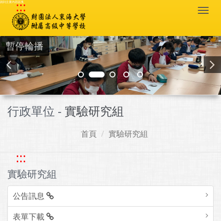
:::
跳到主要內容區塊
Togg
navi
暫停輪播
行政單位 -
實驗研究組
首頁
實驗研究組
:::
實驗研究組
公告訊息
表單下載