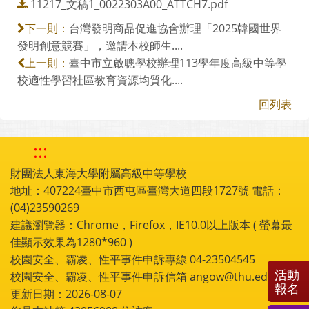
11217_文稿1_0022303A00_ATTCH7.pdf
台灣發明商品促進協會辦理「2025韓國世界
下一則：
發明創意競賽」，邀請本校師生....
臺中市立啟聰學校辦理113學年度高級中等學
上一則：
校適性學習社區教育資源均質化....
回列表
:::
財團法人東海大學附屬高級中等學校
地址：407224臺中市西屯區臺灣大道四段1727號 電話：
(04)23590269
建議瀏覽器：Chrome，Firefox，IE10.0以上版本 ( 螢幕最
佳顯示效果為1280*960 )
校園安全、霸凌、性平事件申訴專線 04-23504545
活動
校園安全、霸凌、性平事件申訴信箱 angow@thu.edu.tw
報名
更新日期：2026-08-07