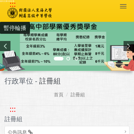
:::
跳到主要內容區塊
Togg
navi
暫停輪播
行政單位 -
註冊組
首頁
註冊組
:::
註冊組
公告訊息