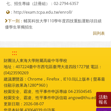
七、招生專線（註冊組）：02-2794-6357
：
http://exam.tcpa.edu.tw/enroll/
輔英科技大學110學年度四技重點運動項目績
下一則：
優學生單獨招生
回列表
:::
財團法人東海大學附屬高級中等學校
地址：407224臺中市西屯區臺灣大道四段1727號 電話：
(04)23590269
建議瀏覽器：Chrome，Firefox，IE10.0以上版本 ( 螢幕最
佳顯示效果為1280*960 )
校園安全、霸凌、性平事件申訴專線 04-23504545
活動
校園安全、霸凌、性平事件申訴信箱 angow@thu.edu.tw
報名
更新日期：2026-08-07
您是本站第
43064039
位訪客