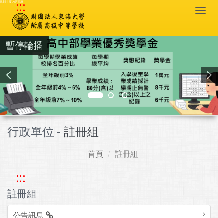
:::
跳到主要內容區塊
Togg
navi
暫停輪播
行政單位 -
註冊組
首頁
註冊組
:::
註冊組
公告訊息